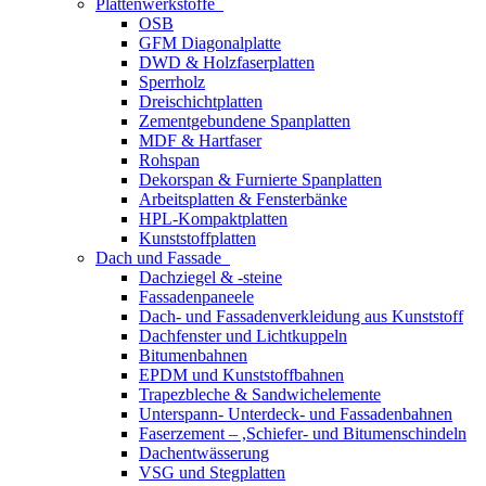
Plattenwerkstoffe
OSB
GFM Diagonalplatte
DWD & Holzfaserplatten
Sperrholz
Dreischichtplatten
Zementgebundene Spanplatten
MDF & Hartfaser
Rohspan
Dekorspan & Furnierte Spanplatten
Arbeitsplatten & Fensterbänke
HPL-Kompaktplatten
Kunststoffplatten
Dach und Fassade
Dachziegel & -steine
Fassadenpaneele
Dach- und Fassadenverkleidung aus Kunststoff
Dachfenster und Lichtkuppeln
Bitumenbahnen
EPDM und Kunststoffbahnen
Trapezbleche & Sandwichelemente
Unterspann- Unterdeck- und Fassadenbahnen
Faserzement – ,Schiefer- und Bitumenschindeln
Dachentwässerung
VSG und Stegplatten