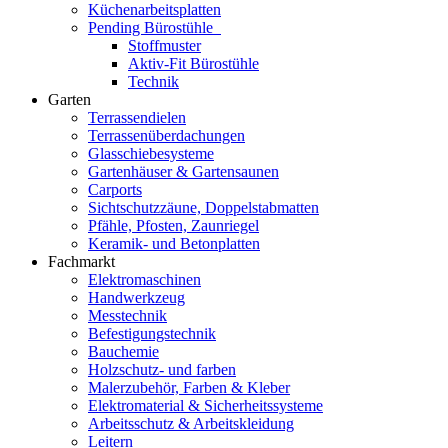
Küchenarbeitsplatten
Pending Bürostühle
Stoffmuster
Aktiv-Fit Bürostühle
Technik
Garten
Terrassendielen
Terrassenüberdachungen
Glasschiebesysteme
Gartenhäuser & Gartensaunen
Carports
Sichtschutzzäune, Doppelstabmatten
Pfähle, Pfosten, Zaunriegel
Keramik- und Betonplatten
Fachmarkt
Elektromaschinen
Handwerkzeug
Messtechnik
Befestigungstechnik
Bauchemie
Holzschutz- und farben
Malerzubehör, Farben & Kleber
Elektromaterial & Sicherheitssysteme
Arbeitsschutz & Arbeitskleidung
Leitern