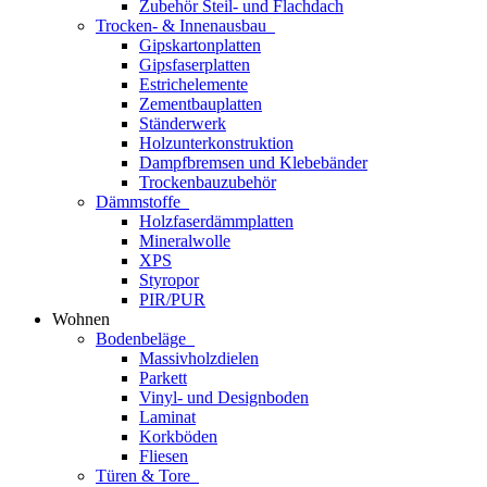
Zubehör Steil- und Flachdach
Trocken- & Innenausbau
Gipskartonplatten
Gipsfaserplatten
Estrichelemente
Zementbauplatten
Ständerwerk
Holzunterkonstruktion
Dampfbremsen und Klebebänder
Trockenbauzubehör
Dämmstoffe
Holzfaserdämmplatten
Mineralwolle
XPS
Styropor
PIR/PUR
Wohnen
Bodenbeläge
Massivholzdielen
Parkett
Vinyl- und Designboden
Laminat
Korkböden
Fliesen
Türen & Tore