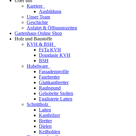
Über uns
Karriere
Ausbildung
Unser Team
Geschichte
Anfahrt & Öffnungszeiten
Gartenhaus Online Shop
Holz und Baustoffe
KVH & BSH
Fi/Ta KVH
Douglasie KVH
BSH
Hobelware
Fassadenprofile
Fasebretter
Glattkantbretter
Rauhspund
Gehobelte Stollen
Egalisierte Latten
Schnittholz
Latten
Kanthölzer
Bretter
Dielen
Keilbohlen