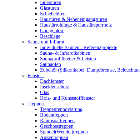
Innentüren
Glastüren
Schiebetüren
Haustüren & Nebeneingangstüren
Haustürrohlinge & Haustürsperrholz
Garagentore
Beschläge
Sauna und Infrarot
Individuelle Saunen - Referenzprojekte
Sauna- & Infrarotkabinen
Saunaprofilbretter & Leisten
Saunaöfen
Zubehör (Silikonkabel, Dampfbremse, Beleuchtun
Fenster
Dachfenster
Insektenschutz
Glas
Holz- und Kunststofffenster
Treppen
Treppenrennovierung
Bodentreppen
Raumspartreppen
Geschosstreppen
Spindel(Wendel)treppen
Außentreppen