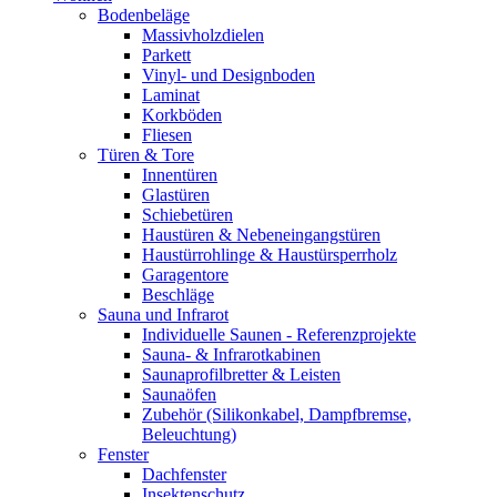
Bodenbeläge
Massivholzdielen
Parkett
Vinyl- und Designboden
Laminat
Korkböden
Fliesen
Türen & Tore
Innentüren
Glastüren
Schiebetüren
Haustüren & Nebeneingangstüren
Haustürrohlinge & Haustürsperrholz
Garagentore
Beschläge
Sauna und Infrarot
Individuelle Saunen - Referenzprojekte
Sauna- & Infrarotkabinen
Saunaprofilbretter & Leisten
Saunaöfen
Zubehör (Silikonkabel, Dampfbremse,
Beleuchtung)
Fenster
Dachfenster
Insektenschutz