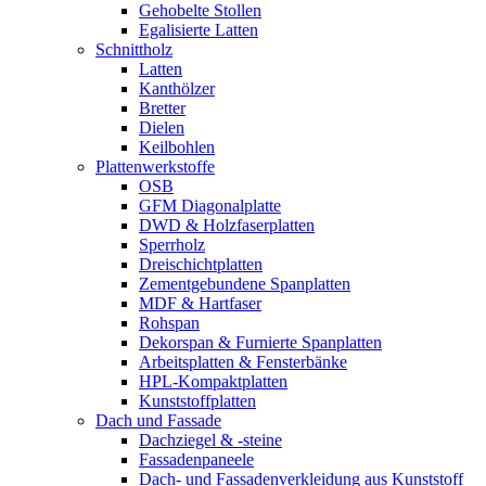
Gehobelte Stollen
Egalisierte Latten
Schnittholz
Latten
Kanthölzer
Bretter
Dielen
Keilbohlen
Plattenwerkstoffe
OSB
GFM Diagonalplatte
DWD & Holzfaserplatten
Sperrholz
Dreischichtplatten
Zementgebundene Spanplatten
MDF & Hartfaser
Rohspan
Dekorspan & Furnierte Spanplatten
Arbeitsplatten & Fensterbänke
HPL-Kompaktplatten
Kunststoffplatten
Dach und Fassade
Dachziegel & -steine
Fassadenpaneele
Dach- und Fassadenverkleidung aus Kunststoff