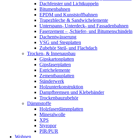
Dachfenster und Lichtkuppeln
Bitumenbahnen
EPDM und Kunststoffbahnen
Trapezbleche & Sandwichelemente
Unterspann- Unterdeck- und Fassadenbahnen
Faserzement – ,Schiefer- und Bitumenschindeln
Dachentwässerung
VSG und Stegplatten
Zubehör Steil- und Flachdach
Trocken- & Innenausbau
Gipskartonplatten
Gipsfaserplatten
Estrichelemente
Zementbauplatten
Ständerwerk
Holzunterkonstruktion
Dampfbremsen und Klebebänder
Trockenbauzubehör
Dämmstoffe
Holzfaserdämmplatten
Mineralwolle
XPS
Styropor
PIR/PUR
Wohnen