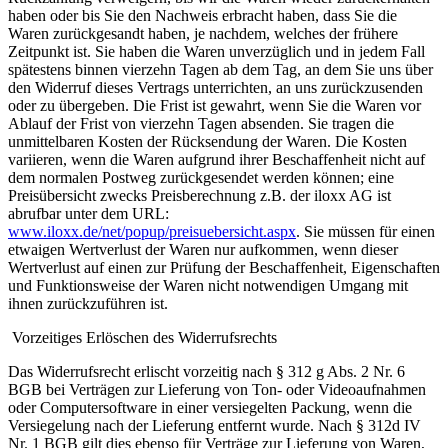
haben oder bis Sie den Nachweis erbracht haben, dass Sie die
Waren zurückgesandt haben, je nachdem, welches der frühere
Zeitpunkt ist. Sie haben die Waren unverzüglich und in jedem Fall
spätestens binnen vierzehn Tagen ab dem Tag, an dem Sie uns über
den Widerruf dieses Vertrags unterrichten, an uns zurückzusenden
oder zu übergeben. Die Frist ist gewahrt, wenn Sie die Waren vor
Ablauf der Frist von vierzehn Tagen absenden. Sie tragen die
unmittelbaren Kosten der Rücksendung der Waren. Die Kosten
variieren, wenn die Waren aufgrund ihrer Beschaffenheit nicht auf
dem normalen Postweg zurückgesendet werden können; eine
Preisübersicht zwecks Preisberechnung z.B. der iloxx AG ist
abrufbar unter dem URL:
www.iloxx.de/net/popup/preisuebersicht.aspx
. Sie müssen für einen
etwaigen Wertverlust der Waren nur aufkommen, wenn dieser
Wertverlust auf einen zur Prüfung der Beschaffenheit, Eigenschaften
und Funktionsweise der Waren nicht notwendigen Umgang mit
ihnen zurückzuführen ist.
Vorzeitiges Erlöschen des Widerrufsrechts
Das Widerrufsrecht erlischt vorzeitig nach § 312 g Abs. 2 Nr. 6
BGB bei Verträgen zur Lieferung von Ton- oder Videoaufnahmen
oder Computersoftware in einer versiegelten Packung, wenn die
Versiegelung nach der Lieferung entfernt wurde. Nach § 312d IV
Nr. 1 BGB gilt dies ebenso für Verträge zur Lieferung von Waren,