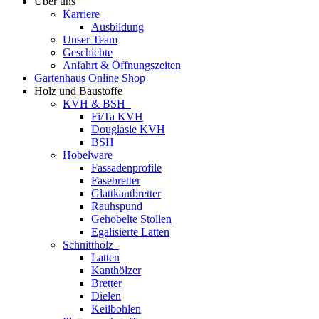
Über uns
Karriere
Ausbildung
Unser Team
Geschichte
Anfahrt & Öffnungszeiten
Gartenhaus Online Shop
Holz und Baustoffe
KVH & BSH
Fi/Ta KVH
Douglasie KVH
BSH
Hobelware
Fassadenprofile
Fasebretter
Glattkantbretter
Rauhspund
Gehobelte Stollen
Egalisierte Latten
Schnittholz
Latten
Kanthölzer
Bretter
Dielen
Keilbohlen