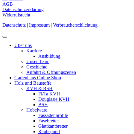
AGB
Datenschutzerklärung
Widerrufsrecht
Datenschutz
|
Impressum
|
Verbraucherschlichtung
Über uns
Karriere
Ausbildung
Unser Team
Geschichte
Anfahrt & Öffnungszeiten
Gartenhaus Online Shop
Holz und Baustoffe
KVH & BSH
Fi/Ta KVH
Douglasie KVH
BSH
Hobelware
Fassadenprofile
Fasebretter
Glattkantbretter
Rauhspund