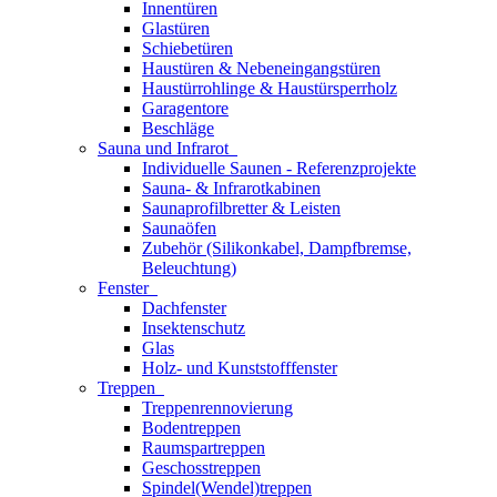
Innentüren
Glastüren
Schiebetüren
Haustüren & Nebeneingangstüren
Haustürrohlinge & Haustürsperrholz
Garagentore
Beschläge
Sauna und Infrarot
Individuelle Saunen - Referenzprojekte
Sauna- & Infrarotkabinen
Saunaprofilbretter & Leisten
Saunaöfen
Zubehör (Silikonkabel, Dampfbremse,
Beleuchtung)
Fenster
Dachfenster
Insektenschutz
Glas
Holz- und Kunststofffenster
Treppen
Treppenrennovierung
Bodentreppen
Raumspartreppen
Geschosstreppen
Spindel(Wendel)treppen