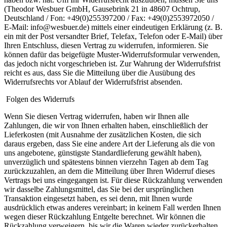
(Theodor Wesbuer GmbH, Gausebrink 21 in 48607 Ochtrup,
Deutschland / Fon: +49(0)255397200 / Fax: +49(0)2553972050 /
E-Mail: info@wesbuer.de) mittels einer eindeutigen Erklärung (z. B.
ein mit der Post versandter Brief, Telefax, Telefon oder E-Mail) über
Ihren Entschluss, diesen Vertrag zu widerrufen, informieren. Sie
können dafür das beigefügte Muster-Widerrufsformular verwenden,
das jedoch nicht vorgeschrieben ist. Zur Wahrung der Widerrufsfrist
reicht es aus, dass Sie die Mitteilung über die Ausübung des
Widerrufsrechts vor Ablauf der Widerrufsfrist absenden.
Folgen des Widerrufs
Wenn Sie diesen Vertrag widerrufen, haben wir Ihnen alle
Zahlungen, die wir von Ihnen erhalten haben, einschließlich der
Lieferkosten (mit Ausnahme der zusätzlichen Kosten, die sich
daraus ergeben, dass Sie eine andere Art der Lieferung als die von
uns angebotene, günstigste Standardlieferung gewählt haben),
unverzüglich und spätestens binnen vierzehn Tagen ab dem Tag
zurückzuzahlen, an dem die Mitteilung über Ihren Widerruf dieses
Vertrags bei uns eingegangen ist. Für diese Rückzahlung verwenden
wir dasselbe Zahlungsmittel, das Sie bei der ursprünglichen
Transaktion eingesetzt haben, es sei denn, mit Ihnen wurde
ausdrücklich etwas anderes vereinbart; in keinem Fall werden Ihnen
wegen dieser Rückzahlung Entgelte berechnet. Wir können die
Rückzahlung verweigern, bis wir die Waren wieder zurückerhalten