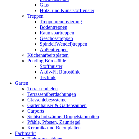
Glas
Holz- und Kunststofffenster
Treppen
Treppenrennovierung
Bodentreppen
Raumspartreppen
Geschosstreppen
Spindel(Wendel)treppen
Außentreppen
Küchenarbeitsplatten
Pending Bürostühle
Stoffmuster
Aktiv-Fit Bürostühle
Technik
Garten
Terrassendielen
Terrassenüberdachungen
Glasschiebesysteme
Gartenhäuser & Gartensaunen
Carports
Sichtschutzzäune, Doppelstabmatten
Pfähle, Pfosten, Zaunriegel
Keramik- und Betonplatten
Fachmarkt
Elektromaschinen