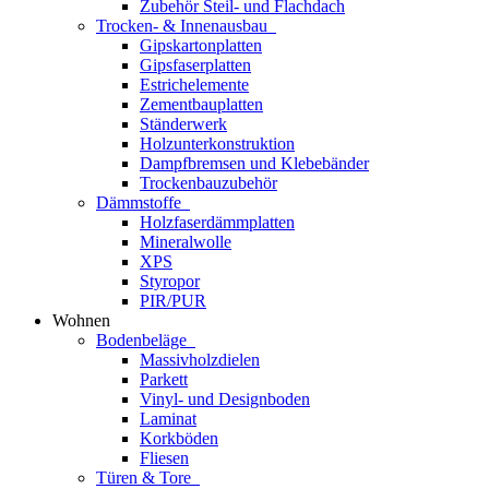
Zubehör Steil- und Flachdach
Trocken- & Innenausbau
Gipskartonplatten
Gipsfaserplatten
Estrichelemente
Zementbauplatten
Ständerwerk
Holzunterkonstruktion
Dampfbremsen und Klebebänder
Trockenbauzubehör
Dämmstoffe
Holzfaserdämmplatten
Mineralwolle
XPS
Styropor
PIR/PUR
Wohnen
Bodenbeläge
Massivholzdielen
Parkett
Vinyl- und Designboden
Laminat
Korkböden
Fliesen
Türen & Tore