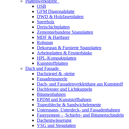
Plattenwerkstoffe
OSB
GFM Diagonalplatte
DWD & Holzfaserplatten
Sperrholz
Dreischichtplatten
Zementgebundene Spanplatten
MDF & Hartfaser
Rohspan
Dekorspan & Furnierte Spanplatten
Arbeitsplatten & Fensterbänke
HPL-Kompaktplatten
Kunststoffplatten
Dach und Fassade
Dachziegel & -steine
Fassadenpaneele
Dach- und Fassadenverkleidung aus Kunststoff
Dachfenster und Lichtkuppeln
Bitumenbahnen
EPDM und Kunststoffbahnen
Trapezbleche & Sandwichelemente
Unterspann- Unterdeck- und Fassadenbahnen
Faserzement – ,Schiefer- und Bitumenschindeln
Dachentwässerung
VSG und Stegplatten