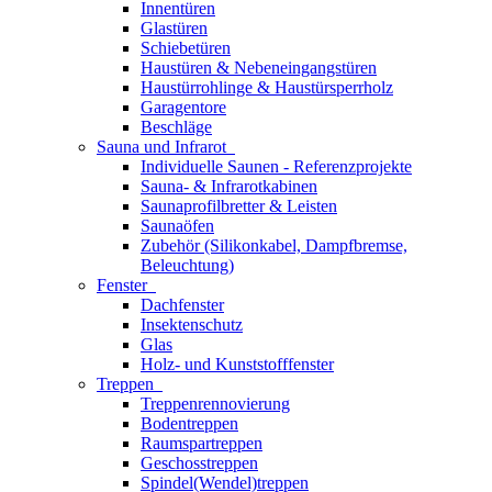
Innentüren
Glastüren
Schiebetüren
Haustüren & Nebeneingangstüren
Haustürrohlinge & Haustürsperrholz
Garagentore
Beschläge
Sauna und Infrarot
Individuelle Saunen - Referenzprojekte
Sauna- & Infrarotkabinen
Saunaprofilbretter & Leisten
Saunaöfen
Zubehör (Silikonkabel, Dampfbremse,
Beleuchtung)
Fenster
Dachfenster
Insektenschutz
Glas
Holz- und Kunststofffenster
Treppen
Treppenrennovierung
Bodentreppen
Raumspartreppen
Geschosstreppen
Spindel(Wendel)treppen