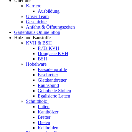
Über uns
Karriere
Ausbildung
Unser Team
Geschichte
Anfahrt & Öffnungszeiten
Gartenhaus Online Shop
Holz und Baustoffe
KVH & BSH
Fi/Ta KVH
Douglasie KVH
BSH
Hobelware
Fassadenprofile
Fasebretter
Glattkantbretter
Rauhspund
Gehobelte Stollen
Egalisierte Latten
Schnittholz
Latten
Kanthölzer
Bretter
Dielen
Keilbohlen