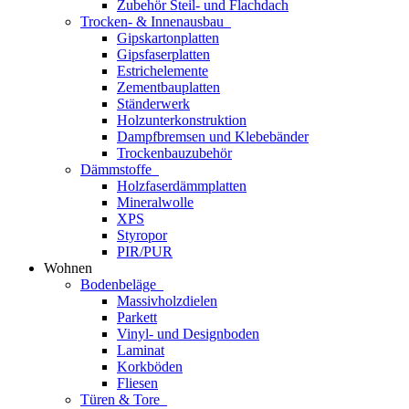
Zubehör Steil- und Flachdach
Trocken- & Innenausbau
Gipskartonplatten
Gipsfaserplatten
Estrichelemente
Zementbauplatten
Ständerwerk
Holzunterkonstruktion
Dampfbremsen und Klebebänder
Trockenbauzubehör
Dämmstoffe
Holzfaserdämmplatten
Mineralwolle
XPS
Styropor
PIR/PUR
Wohnen
Bodenbeläge
Massivholzdielen
Parkett
Vinyl- und Designboden
Laminat
Korkböden
Fliesen
Türen & Tore