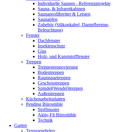
Individuelle Saunen - Referenzprojekte
Sauna- & Infrarotkabinen
Saunaprofilbretter & Leisten
Saunaöfen
Zubehör (Silikonkabel, Dampfbremse,
Beleuchtung)
Fenster
Dachfenster
Insektenschutz
Glas
Holz- und Kunststofffenster
Treppen
Treppenrennovierung
Bodentreppen
Raumspartreppen
Geschosstreppen
Spindel(Wendel)treppen
Außentreppen
Küchenarbeitsplatten
Pending Bürostühle
Stoffmuster
Aktiv-Fit Bürostühle
Technik
Garten
Terrassendielen