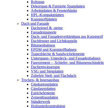
Rohspan
Dekorspan & Furnierte Spanplatten
Arbeitsplatten & Fensterbänke
HPL-Kompaktplatten
Kunststoffplatten
Dach und Fassade
Dachziegel & -steine
Fassadenpaneele
Dach- und Fassadenverkleidung aus Kunststoff
Dachfenster und Lichtkuppeln
Bitumenbahnen
EPDM und Kunststoffbahnen
Trapezbleche & Sandwichelemente
Unterspann- Unterdeck- und Fassadenbahnen
Faserzement – ,Schiefer- und Bitumenschindeln
Dachentwässerung
VSG und Stegplatten
Zubehör Steil- und Flachdach
Trocken- & Innenausbau
Gipskartonplatten
Gipsfaserplatten
Estrichelemente
Zementbauplatten
Ständerwerk
Holzunterkonstruktion