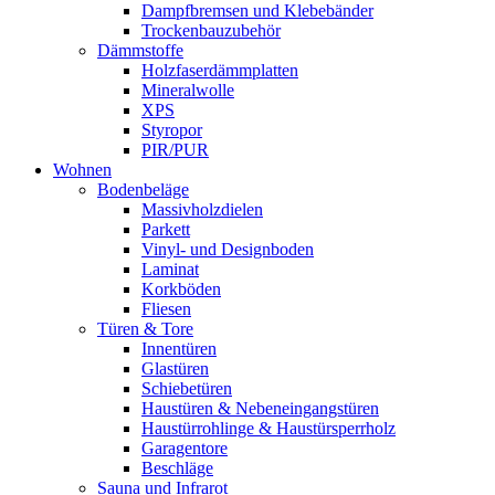
Dampfbremsen und Klebebänder
Trockenbauzubehör
Dämmstoffe
Holzfaserdämmplatten
Mineralwolle
XPS
Styropor
PIR/PUR
Wohnen
Bodenbeläge
Massivholzdielen
Parkett
Vinyl- und Designboden
Laminat
Korkböden
Fliesen
Türen & Tore
Innentüren
Glastüren
Schiebetüren
Haustüren & Nebeneingangstüren
Haustürrohlinge & Haustürsperrholz
Garagentore
Beschläge
Sauna und Infrarot