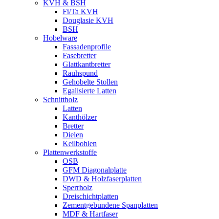
KVH & BSH
Fi/Ta KVH
Douglasie KVH
BSH
Hobelware
Fassadenprofile
Fasebretter
Glattkantbretter
Rauhspund
Gehobelte Stollen
Egalisierte Latten
Schnittholz
Latten
Kanthölzer
Bretter
Dielen
Keilbohlen
Plattenwerkstoffe
OSB
GFM Diagonalplatte
DWD & Holzfaserplatten
Sperrholz
Dreischichtplatten
Zementgebundene Spanplatten
MDF & Hartfaser