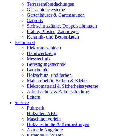
Terrassenüberdachungen
Glasschiebesysteme
Gartenhäuser & Gartensaunen
Carports
Sichtschutzzäune, Doppelstabmatten
Pfähle, Pfosten, Zaunriegel
Keramik- und Betonplatten
Fachmarkt
Elektromaschinen
Handwerkzeug
Messtechnik
Befestigungstechnik
Bauchemie
Holzschutz- und farben
Malerzubehör, Farben & Kleber
Elektromaterial & Sicherheitssysteme
Arbeitsschutz & Arbeitskleidung
Leitern
Service
Fuhrpark
Holzarten-ABC
Maschinenverleih
Holzzuschnitte & Bearbeitungen
Aktuelle Angebote
Kataloge & Wissen