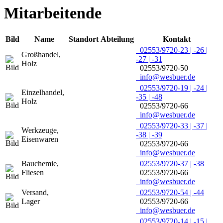
Mitarbeitende
Bild
Name
Standort
Abteilung
Kontakt
02553/9720-23 | -26 |
Großhandel
,
-27 | -31
Holz
02553/9720-50
info@wesbuer.de
02553/9720-19 | -24 |
Einzelhandel
,
-35 | -48
Holz
02553/9720-66
info@wesbuer.de
02553/9720-33 | -37 |
Werkzeuge
,
-38 | -39
Eisenwaren
02553/9720-66
info@wesbuer.de
Bauchemie
,
02553/9720-37 | -38
Fliesen
02553/9720-66
info@wesbuer.de
Versand
,
02553/9720-54 | -44
Lager
02553/9720-66
info@wesbuer.de
02553/9720-14 | -15 |