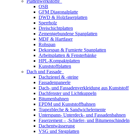
Plattenwerkstoffe
OSB
GFM Diagonalplatte
DWD & Holzfaserplatten
Sperrholz
Dreischichtplatten
Zementgebundene Spanplatten
MDF & Hartfaser
Rohspan
Dekorspan & Furnierte Spanplatten
Arbeitsplatten & Fensterbänke
HPL-Kompaktplatten
Kunststoffplatten
Dach und Fassade
Dachziegel & -steine
Fassadenpaneele
Dach- und Fassadenverkleidung aus Kunststoff
Dachfenster und Lichtkuppeln
Bitumenbahnen
EPDM und Kunststoffbahnen
Trapezbleche & Sandwichelemente
Unterspann- Unterdeck- und Fassadenbahnen
Faserzement – ,Schiefer- und Bitumenschindeln
Dachentwässerung
VSG und Stegplatten