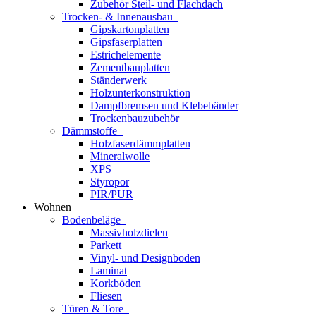
Zubehör Steil- und Flachdach
Trocken- & Innenausbau
Gipskartonplatten
Gipsfaserplatten
Estrichelemente
Zementbauplatten
Ständerwerk
Holzunterkonstruktion
Dampfbremsen und Klebebänder
Trockenbauzubehör
Dämmstoffe
Holzfaserdämmplatten
Mineralwolle
XPS
Styropor
PIR/PUR
Wohnen
Bodenbeläge
Massivholzdielen
Parkett
Vinyl- und Designboden
Laminat
Korkböden
Fliesen
Türen & Tore