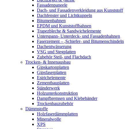
Fassadenpaneele
Dach- und Fassadenverkleidung aus Kunststoff
Dachfenster und Lichtkuppeln
Bitumenbahnen
EPDM und Kunststoffbahnen
Trapezbleche & Sandwichelemente
Unterspann- Unterdeck- und Fassadenbahnen
Faserzement – ,Schiefer- und Bitumenschindeln
Dachentwässerung
VSG und Stegplatten
Zubehör Steil- und Flachdach
Trocken- & Innenausbau
Gipskartonplatten
Gipsfaserplatten
Estrichelemente
Zementbauplatten
Ständerwerk
Holzunterkonstruktion
Dampfbremsen und Klebebänder
Trockenbauzubehör
Dämmstoffe
Holzfaserdämmplatten
Mineralwolle
XPS