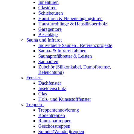
Innentüren
Glastüren
Schiebetüren
Haustüren & Nebeneingangstüren
Haustürrohlinge & Haustürsperrholz
Garagentore
Beschläge
Sauna und Infrarot
Individuelle Saunen - Referenzprojekte
Sauna- & Infrarotkabinen
Saunaprofilbretter & Leisten
Saunaöfen
Zubehör (Silikonkabel, Dampfbremse,
Beleuchtung)
Fenster
Dachfenster
Insektenschutz
Glas
Holz- und Kunststofffenster
Treppen
Treppenrennovierung
Bodentreppen
Raumspartreppen
Geschosstreppen
Spindel(Wendel)treppen