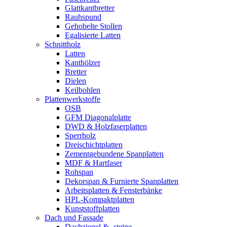
Glattkantbretter
Rauhspund
Gehobelte Stollen
Egalisierte Latten
Schnittholz
Latten
Kanthölzer
Bretter
Dielen
Keilbohlen
Plattenwerkstoffe
OSB
GFM Diagonalplatte
DWD & Holzfaserplatten
Sperrholz
Dreischichtplatten
Zementgebundene Spanplatten
MDF & Hartfaser
Rohspan
Dekorspan & Furnierte Spanplatten
Arbeitsplatten & Fensterbänke
HPL-Kompaktplatten
Kunststoffplatten
Dach und Fassade
Dachziegel & -steine