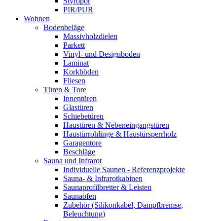
Styropor
PIR/PUR
Wohnen
Bodenbeläge
Massivholzdielen
Parkett
Vinyl- und Designboden
Laminat
Korkböden
Fliesen
Türen & Tore
Innentüren
Glastüren
Schiebetüren
Haustüren & Nebeneingangstüren
Haustürrohlinge & Haustürsperrholz
Garagentore
Beschläge
Sauna und Infrarot
Individuelle Saunen - Referenzprojekte
Sauna- & Infrarotkabinen
Saunaprofilbretter & Leisten
Saunaöfen
Zubehör (Silikonkabel, Dampfbremse,
Beleuchtung)