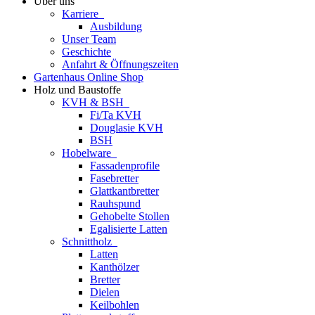
Über uns
Karriere
Ausbildung
Unser Team
Geschichte
Anfahrt & Öffnungszeiten
Gartenhaus Online Shop
Holz und Baustoffe
KVH & BSH
Fi/Ta KVH
Douglasie KVH
BSH
Hobelware
Fassadenprofile
Fasebretter
Glattkantbretter
Rauhspund
Gehobelte Stollen
Egalisierte Latten
Schnittholz
Latten
Kanthölzer
Bretter
Dielen
Keilbohlen