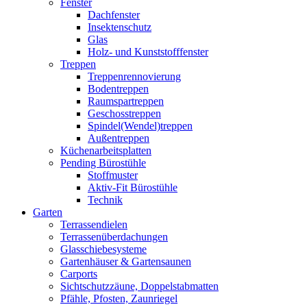
Fenster
Dachfenster
Insektenschutz
Glas
Holz- und Kunststofffenster
Treppen
Treppenrennovierung
Bodentreppen
Raumspartreppen
Geschosstreppen
Spindel(Wendel)treppen
Außentreppen
Küchenarbeitsplatten
Pending Bürostühle
Stoffmuster
Aktiv-Fit Bürostühle
Technik
Garten
Terrassendielen
Terrassenüberdachungen
Glasschiebesysteme
Gartenhäuser & Gartensaunen
Carports
Sichtschutzzäune, Doppelstabmatten
Pfähle, Pfosten, Zaunriegel