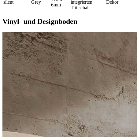
silent
Grey
integrierten
Dekor
6mm
Trittschall
Vinyl- und Designboden