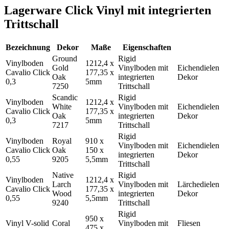
Lagerware Click Vinyl mit integrierten
Trittschall
Bezeichnung
Dekor
Maße
Eigenschaften
Ground
Rigid
Vinylboden
1212,4 x
Gold
Vinylboden mit
Eichendielen
Cavalio Click
177,35 x
Oak
integrierten
Dekor
0,3
5mm
7250
Trittschall
Scandic
Rigid
Vinylboden
1212,4 x
White
Vinylboden mit
Eichendielen
Cavalio Click
177,35 x
Oak
integrierten
Dekor
0,3
5mm
7217
Trittschall
Rigid
Vinylboden
Royal
910 x
Vinylboden mit
Eichendielen
Cavalio Click
Oak
150 x
integrierten
Dekor
0,55
9205
5,5mm
Trittschall
Native
Rigid
Vinylboden
1212,4 x
Larch
Vinylboden mit
Lärchedielen
Cavalio Click
177,35 x
Wood
integrierten
Dekor
0,55
5,5mm
9240
Trittschall
Rigid
950 x
Vinyl V-solid
Coral
Vinylboden mit
Fliesen
475 x