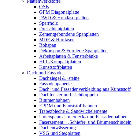
Plattenwerkstoffe
OSB
GFM Diagonalplatte
DWD & Holzfaserplatten
Sperrholz
Dreischichtplatten
Zementgebundene Spanplatten
MDF & Hartfaser
Rohspan
Dekorspan & Furnierte Spanplatten
Arbeitsplatten & Fensterbänke
HPL-Kompaktplatten
Kunststoffplatten
Dach und Fassade
Dachziegel & -steine
Fassadenpaneele
Dach- und Fassadenverkleidung aus Kunststoff
Dachfenster und Lichtkuppeln
Bitumenbahnen
EPDM und Kunststoffbahnen
Trapezbleche & Sandwichelemente
Unterspann- Unterdeck- und Fassadenbahnen
Faserzement – ,Schiefer- und Bitumenschindeln
Dachentwässerung
VSG und Stegplatten