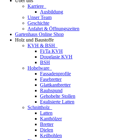
Über uns
Karriere
Ausbildung
Unser Team
Geschichte
Anfahrt & Öffnungszeiten
Gartenhaus Online Shop
Holz und Baustoffe
KVH & BSH
Fi/Ta KVH
Douglasie KVH
BSH
Hobelware
Fassadenprofile
Fasebretter
Glattkantbretter
Rauhspund
Gehobelte Stollen
Egalisierte Latten
Schnittholz
Latten
Kanthölzer
Bretter
Dielen
Keilbohlen