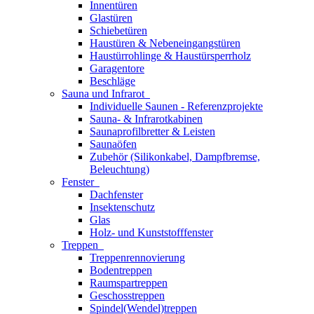
Innentüren
Glastüren
Schiebetüren
Haustüren & Nebeneingangstüren
Haustürrohlinge & Haustürsperrholz
Garagentore
Beschläge
Sauna und Infrarot
Individuelle Saunen - Referenzprojekte
Sauna- & Infrarotkabinen
Saunaprofilbretter & Leisten
Saunaöfen
Zubehör (Silikonkabel, Dampfbremse,
Beleuchtung)
Fenster
Dachfenster
Insektenschutz
Glas
Holz- und Kunststofffenster
Treppen
Treppenrennovierung
Bodentreppen
Raumspartreppen
Geschosstreppen
Spindel(Wendel)treppen