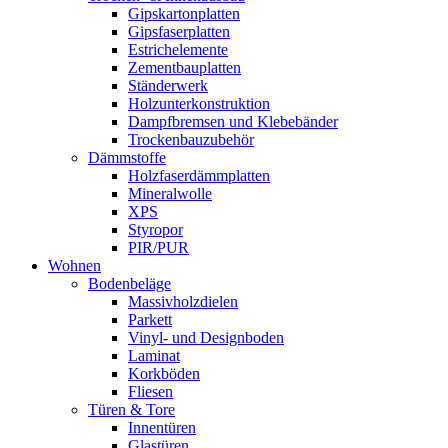
Gipskartonplatten
Gipsfaserplatten
Estrichelemente
Zementbauplatten
Ständerwerk
Holzunterkonstruktion
Dampfbremsen und Klebebänder
Trockenbauzubehör
Dämmstoffe
Holzfaserdämmplatten
Mineralwolle
XPS
Styropor
PIR/PUR
Wohnen
Bodenbeläge
Massivholzdielen
Parkett
Vinyl- und Designboden
Laminat
Korkböden
Fliesen
Türen & Tore
Innentüren
Glastüren