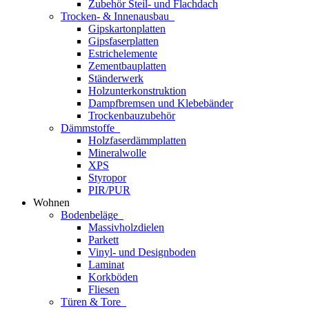
Zubehör Steil- und Flachdach
Trocken- & Innenausbau
Gipskartonplatten
Gipsfaserplatten
Estrichelemente
Zementbauplatten
Ständerwerk
Holzunterkonstruktion
Dampfbremsen und Klebebänder
Trockenbauzubehör
Dämmstoffe
Holzfaserdämmplatten
Mineralwolle
XPS
Styropor
PIR/PUR
Wohnen
Bodenbeläge
Massivholzdielen
Parkett
Vinyl- und Designboden
Laminat
Korkböden
Fliesen
Türen & Tore