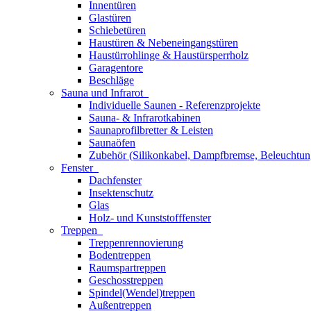
Innentüren
Glastüren
Schiebetüren
Haustüren & Nebeneingangstüren
Haustürrohlinge & Haustürsperrholz
Garagentore
Beschläge
Sauna und Infrarot
Individuelle Saunen - Referenzprojekte
Sauna- & Infrarotkabinen
Saunaprofilbretter & Leisten
Saunaöfen
Zubehör (Silikonkabel, Dampfbremse, Beleuchtun
Fenster
Dachfenster
Insektenschutz
Glas
Holz- und Kunststofffenster
Treppen
Treppenrennovierung
Bodentreppen
Raumspartreppen
Geschosstreppen
Spindel(Wendel)treppen
Außentreppen