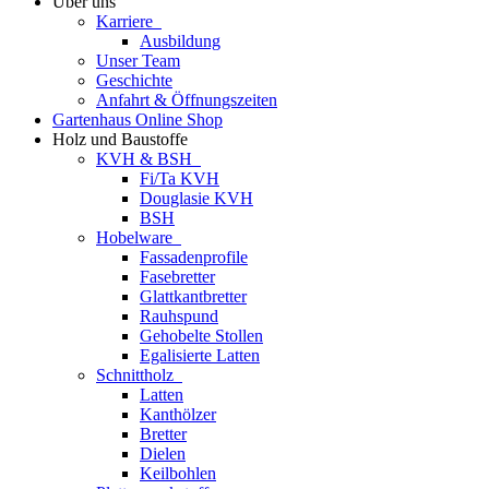
Über uns
Karriere
Ausbildung
Unser Team
Geschichte
Anfahrt & Öffnungszeiten
Gartenhaus Online Shop
Holz und Baustoffe
KVH & BSH
Fi/Ta KVH
Douglasie KVH
BSH
Hobelware
Fassadenprofile
Fasebretter
Glattkantbretter
Rauhspund
Gehobelte Stollen
Egalisierte Latten
Schnittholz
Latten
Kanthölzer
Bretter
Dielen
Keilbohlen