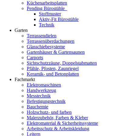
Küchenarbeitsplatten
Pending Bürostühle
Stoffmuster
Aktiv-Fit Bürostühle
Technik
Garten
Terrassendielen
Terrassenüberdachungen
Glasschiebesysteme
Gartenhäuser & Gartensaunen
Carports
Sichtschutzzäune, Doppelstabmatten
Pfähle, Pfosten, Zaunriegel
Keramik- und Betonplatten
Fachmarkt
Elektromaschinen
Handwerkzeug
Messtechnik
Befestigungstechnik
Bauchemie
Holzschutz- und farben
Malerzubehör, Farben & Kleber
Elektromaterial & Sicherheitssysteme
Arbeitsschutz & Arbeitskleidung
Leitern