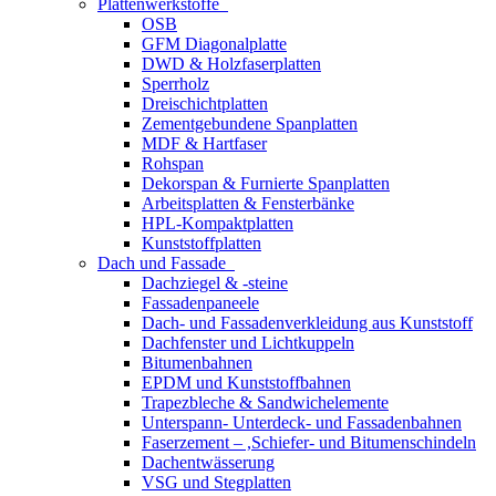
Plattenwerkstoffe
OSB
GFM Diagonalplatte
DWD & Holzfaserplatten
Sperrholz
Dreischichtplatten
Zementgebundene Spanplatten
MDF & Hartfaser
Rohspan
Dekorspan & Furnierte Spanplatten
Arbeitsplatten & Fensterbänke
HPL-Kompaktplatten
Kunststoffplatten
Dach und Fassade
Dachziegel & -steine
Fassadenpaneele
Dach- und Fassadenverkleidung aus Kunststoff
Dachfenster und Lichtkuppeln
Bitumenbahnen
EPDM und Kunststoffbahnen
Trapezbleche & Sandwichelemente
Unterspann- Unterdeck- und Fassadenbahnen
Faserzement – ,Schiefer- und Bitumenschindeln
Dachentwässerung
VSG und Stegplatten