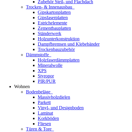
Zubehör Steil- und Flachdach
Trocken- & Innenausbau
Gipskartonplatten
Gipsfaserplatten
Estrichelemente
Zementbauplatten
Ständerwerk
Holzunterkonstruktion
Dampfbremsen und Klebebänder
Trockenbauzubehör
Dämmstoffe
Holzfaserdämmplatten
Mineralwolle
XPS
Styropor
PIR/PUR
Wohnen
Bodenbeläge
Massivholzdielen
Parkett
Vinyl- und Designboden
Laminat
Korkböden
Fliesen
Türen & Tore