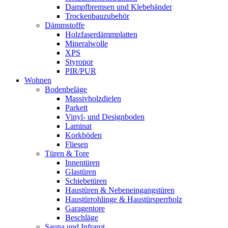
Dampfbremsen und Klebebänder
Trockenbauzubehör
Dämmstoffe
Holzfaserdämmplatten
Mineralwolle
XPS
Styropor
PIR/PUR
Wohnen
Bodenbeläge
Massivholzdielen
Parkett
Vinyl- und Designboden
Laminat
Korkböden
Fliesen
Türen & Tore
Innentüren
Glastüren
Schiebetüren
Haustüren & Nebeneingangstüren
Haustürrohlinge & Haustürsperrholz
Garagentore
Beschläge
Sauna und Infrarot