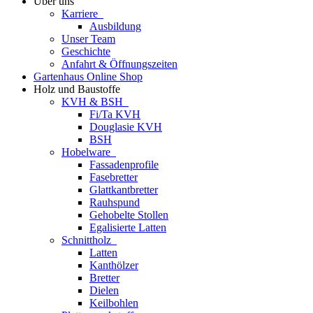
Über uns
Karriere
Ausbildung
Unser Team
Geschichte
Anfahrt & Öffnungszeiten
Gartenhaus Online Shop
Holz und Baustoffe
KVH & BSH
Fi/Ta KVH
Douglasie KVH
BSH
Hobelware
Fassadenprofile
Fasebretter
Glattkantbretter
Rauhspund
Gehobelte Stollen
Egalisierte Latten
Schnittholz
Latten
Kanthölzer
Bretter
Dielen
Keilbohlen