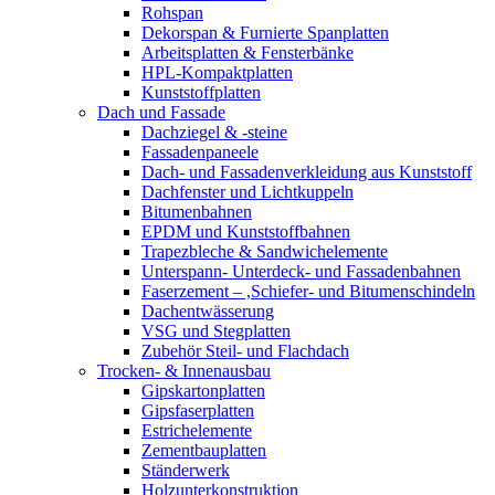
Rohspan
Dekorspan & Furnierte Spanplatten
Arbeitsplatten & Fensterbänke
HPL-Kompaktplatten
Kunststoffplatten
Dach und Fassade
Dachziegel & -steine
Fassadenpaneele
Dach- und Fassadenverkleidung aus Kunststoff
Dachfenster und Lichtkuppeln
Bitumenbahnen
EPDM und Kunststoffbahnen
Trapezbleche & Sandwichelemente
Unterspann- Unterdeck- und Fassadenbahnen
Faserzement – ,Schiefer- und Bitumenschindeln
Dachentwässerung
VSG und Stegplatten
Zubehör Steil- und Flachdach
Trocken- & Innenausbau
Gipskartonplatten
Gipsfaserplatten
Estrichelemente
Zementbauplatten
Ständerwerk
Holzunterkonstruktion