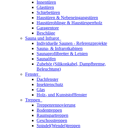
Innentüren
Glastüren
Schiebetüren
Haustüren & Nebeneingangstüren
Haustürrohlinge & Haustürsperrholz
Garagentore
Beschläge
Sauna und Infrarot
Individuelle Saunen - Referenzprojekte
Sauna- & Infrarotkabinen
Saunaprofilbretter & Leisten
Saunaöfen
Zubehör (Silikonkabel, Dampfbremse,
Beleuchtung)
Fenster
Dachfenster
Insektenschutz
Glas
Holz- und Kunststofffenster
Treppen
Treppenrennovierung
Bodentreppen
Raumspartreppen
Geschosstreppen
Spindel(Wendel)treppen