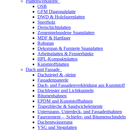
Plattenwerkstoffe
OSB
GFM Diagonalplatte
DWD & Holzfaserplatten
Sperrholz
Dreischichtplatten
Zementgebundene Spanplatten
MDF & Hartfaser
Rohspan
Dekorspan & Furnierte Spanplatten
Arbeitsplatten & Fensterbänke
HPL-Kompaktplatten
Kunststoffplatten
Dach und Fassade
Dachziegel & -steine
Fassadenpaneele
Dach- und Fassadenverkleidung aus Kunststoff
Dachfenster und Lichtkuppeln
Bitumenbahnen
EPDM und Kunststoffbahnen
Trapezbleche & Sandwichelemente
Unterspann- Unterdeck- und Fassadenbahnen
Faserzement – ,Schiefer- und Bitumenschindeln
Dachentwässerung
VSG und Stegplatten