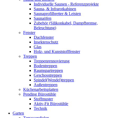
Individuelle Saunen - Referenzprojekte
Sauna- & Infrarotkabinen
Saunaprofilbretter & Leisten
Saunaöfen
Zubehör (Silikonkabel, Dampfbremse,
Beleuchtung)
Fenster
Dachfenster
Insektenschutz
Glas
Holz- und Kunststofffenster
Treppen
Treppenrennovierung
Bodentreppen
Raumspartreppen
Geschosstreppen
Spindel(Wendel)treppen
Außentreppen
Küchenarbeitsplatten
Pending Bürostühle
Stoffmuster
Aktiv-Fit Bürostühle
Technik
Garten
Terrassendielen