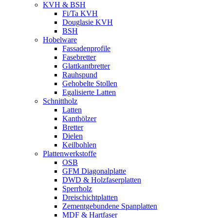
KVH & BSH
Fi/Ta KVH
Douglasie KVH
BSH
Hobelware
Fassadenprofile
Fasebretter
Glattkantbretter
Rauhspund
Gehobelte Stollen
Egalisierte Latten
Schnittholz
Latten
Kanthölzer
Bretter
Dielen
Keilbohlen
Plattenwerkstoffe
OSB
GFM Diagonalplatte
DWD & Holzfaserplatten
Sperrholz
Dreischichtplatten
Zementgebundene Spanplatten
MDF & Hartfaser