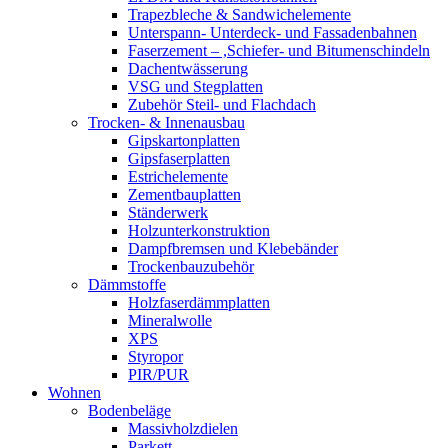
Trapezbleche & Sandwichelemente
Unterspann- Unterdeck- und Fassadenbahnen
Faserzement – ,Schiefer- und Bitumenschindeln
Dachentwässerung
VSG und Stegplatten
Zubehör Steil- und Flachdach
Trocken- & Innenausbau
Gipskartonplatten
Gipsfaserplatten
Estrichelemente
Zementbauplatten
Ständerwerk
Holzunterkonstruktion
Dampfbremsen und Klebebänder
Trockenbauzubehör
Dämmstoffe
Holzfaserdämmplatten
Mineralwolle
XPS
Styropor
PIR/PUR
Wohnen
Bodenbeläge
Massivholzdielen
Parkett