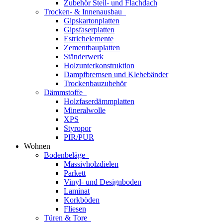
Zubehör Steil- und Flachdach
Trocken- & Innenausbau
Gipskartonplatten
Gipsfaserplatten
Estrichelemente
Zementbauplatten
Ständerwerk
Holzunterkonstruktion
Dampfbremsen und Klebebänder
Trockenbauzubehör
Dämmstoffe
Holzfaserdämmplatten
Mineralwolle
XPS
Styropor
PIR/PUR
Wohnen
Bodenbeläge
Massivholzdielen
Parkett
Vinyl- und Designboden
Laminat
Korkböden
Fliesen
Türen & Tore