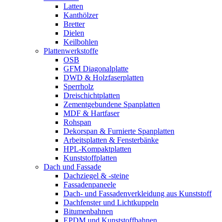
Latten
Kanthölzer
Bretter
Dielen
Keilbohlen
Plattenwerkstoffe
OSB
GFM Diagonalplatte
DWD & Holzfaserplatten
Sperrholz
Dreischichtplatten
Zementgebundene Spanplatten
MDF & Hartfaser
Rohspan
Dekorspan & Furnierte Spanplatten
Arbeitsplatten & Fensterbänke
HPL-Kompaktplatten
Kunststoffplatten
Dach und Fassade
Dachziegel & -steine
Fassadenpaneele
Dach- und Fassadenverkleidung aus Kunststoff
Dachfenster und Lichtkuppeln
Bitumenbahnen
EPDM und Kunststoffbahnen