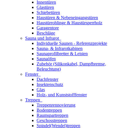
Innentüren
Glastüren
Schiebetüren
Haustüren & Nebeneingangstüren
Haustürrohlinge & Haustürsperrholz
Garagentore
Beschläge
Sauna und Infrarot
Individuelle Saunen - Referenzprojekte
Sauna- & Infrarotkabinen
Saunaprofilbretter & Leisten
Saunaöfen
Zubehör (Silikonkabel, Dampfbremse,
Beleuchtung)
Fenster
Dachfenster
Insektenschutz
Glas
Holz- und Kunststofffenster
Treppen
Treppenrennovierung
Bodentreppen
Raumspartreppen
Geschosstreppen
Spindel(Wendel)treppen