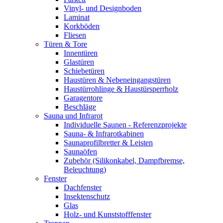
Vinyl- und Designboden
Laminat
Korkböden
Fliesen
Türen & Tore
Innentüren
Glastüren
Schiebetüren
Haustüren & Nebeneingangstüren
Haustürrohlinge & Haustürsperrholz
Garagentore
Beschläge
Sauna und Infrarot
Individuelle Saunen - Referenzprojekte
Sauna- & Infrarotkabinen
Saunaprofilbretter & Leisten
Saunaöfen
Zubehör (Silikonkabel, Dampfbremse,
Beleuchtung)
Fenster
Dachfenster
Insektenschutz
Glas
Holz- und Kunststofffenster