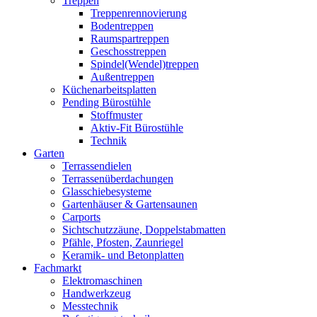
Treppen
Treppenrennovierung
Bodentreppen
Raumspartreppen
Geschosstreppen
Spindel(Wendel)treppen
Außentreppen
Küchenarbeitsplatten
Pending Bürostühle
Stoffmuster
Aktiv-Fit Bürostühle
Technik
Garten
Terrassendielen
Terrassenüberdachungen
Glasschiebesysteme
Gartenhäuser & Gartensaunen
Carports
Sichtschutzzäune, Doppelstabmatten
Pfähle, Pfosten, Zaunriegel
Keramik- und Betonplatten
Fachmarkt
Elektromaschinen
Handwerkzeug
Messtechnik