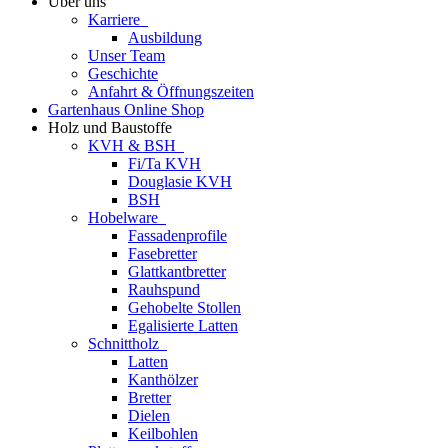
Über uns
Karriere
Ausbildung
Unser Team
Geschichte
Anfahrt & Öffnungszeiten
Gartenhaus Online Shop
Holz und Baustoffe
KVH & BSH
Fi/Ta KVH
Douglasie KVH
BSH
Hobelware
Fassadenprofile
Fasebretter
Glattkantbretter
Rauhspund
Gehobelte Stollen
Egalisierte Latten
Schnittholz
Latten
Kanthölzer
Bretter
Dielen
Keilbohlen