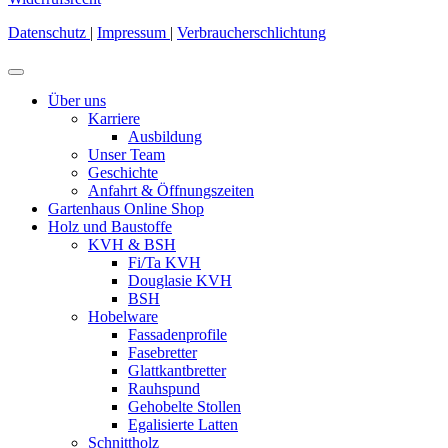
Datenschutz
|
Impressum
|
Verbraucherschlichtung
Über uns
Karriere
Ausbildung
Unser Team
Geschichte
Anfahrt & Öffnungszeiten
Gartenhaus Online Shop
Holz und Baustoffe
KVH & BSH
Fi/Ta KVH
Douglasie KVH
BSH
Hobelware
Fassadenprofile
Fasebretter
Glattkantbretter
Rauhspund
Gehobelte Stollen
Egalisierte Latten
Schnittholz