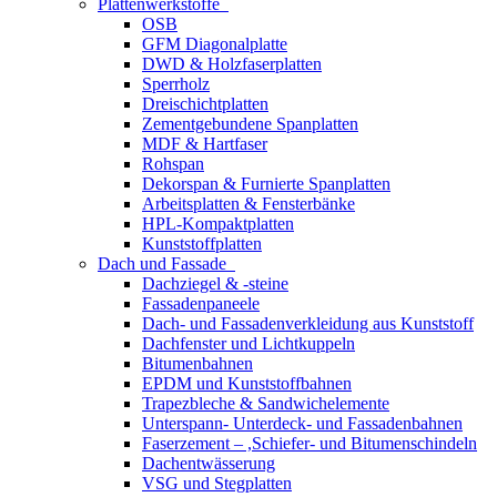
Plattenwerkstoffe
OSB
GFM Diagonalplatte
DWD & Holzfaserplatten
Sperrholz
Dreischichtplatten
Zementgebundene Spanplatten
MDF & Hartfaser
Rohspan
Dekorspan & Furnierte Spanplatten
Arbeitsplatten & Fensterbänke
HPL-Kompaktplatten
Kunststoffplatten
Dach und Fassade
Dachziegel & -steine
Fassadenpaneele
Dach- und Fassadenverkleidung aus Kunststoff
Dachfenster und Lichtkuppeln
Bitumenbahnen
EPDM und Kunststoffbahnen
Trapezbleche & Sandwichelemente
Unterspann- Unterdeck- und Fassadenbahnen
Faserzement – ,Schiefer- und Bitumenschindeln
Dachentwässerung
VSG und Stegplatten